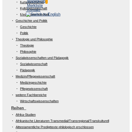
Warenkorb
Kunstgeschichte
Merkliste
Kulturwissenschaft
Kontakt
Medienwissenschaft
Geschichte und Politik
Geschichte
Politik
Theologie und Philosophie
Theologie
Philosophie
Sozialwissenschaften und Pädagogik
Sozialwissenschaft
Pädagogik
Medizin/Pflegewissenschaft
Medizingeschichte
Pflegewissenschaft
weitere Fachbereiche
Wirtschaftswissenschaften
Reihen
Afrika-Studien
Afrikanische Literaturen Transmedial/Transregional/Transkulturell
Alttestamentliche Predigttexte philologisch erschlossen