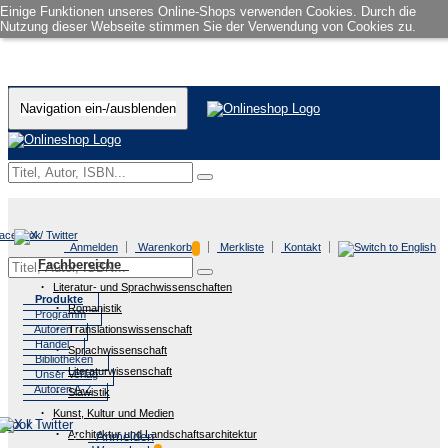
Einige Funktionen unseres Online-Shops verwenden Cookies. Durch die
Nutzung dieser Webseite stimmen Sie der Verwendung von Cookies zu.
Navigation ein-/ausblenden
Anmelden
Warenkorb
Merkliste
Kontakt
Fachbereiche
Literatur- und Sprachwissenschaften
Produkte
Romanistik
Programm
Autoren
Translationswissenschaft
Handel
Sprachwissenschaft
Bibliotheken
Literaturwissenschaft
Unser Verlag
Autoren A-Z
Slawistik
Kunst, Kultur und Medien
Architektur und Landschaftsarchitektur
Anmelden