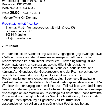
Erscheinungstermin 01.02.2013
Bestell-Nr. P86924403
ISBN 978-3-86924-403-7
29,90
Preis
€
(inkl. 7% Mwst)
lieferbar/Print-On-Demand
Produktsicherheit / Kontakt
Thomas Martin Verlagsgesellschaft mbH & Co. KG
Schwanthalerstr. 81
80336 München
info@tm-verlag.de
Zum Inhalt
Im Rahmen dieser Ausarbeitung wird die vergangene, gegenwärtige sowie
künftige Entwicklung der Normadressateneigenschaft gesetzlicher
Krankenkassen im Kartellrecht untersucht. Erörterungswürdig ist die
Frage, inwiefern Krankenkassen, welche öffentlich-rechtliche
Körperschaften sind, Unternehmen im Sinne des Kartellrechts sein
können. Auf Grundlage der Gesetzgebung und der Rechtsprechung der
ordentlichen sowie der Sozialgerichtsbarkeit werden hierbei
Problemstellungen und Antworten aufgezeigt. Besondere Beachtung
verdient hierbei die Darstellung des Gesetzgebungsverfahrens zum GKV-
Wettbewerbsstärkungsgesetz, welches zum Teil auf Missverständnissen
hinsichtlich der europarechtlichen Kartellrechtslage beruhte und deswegen
Änderungen an der materiellen Rechtslage auf deutscher Ebene bewirkte.
Diese wiederum belegt anhand der Gesetzesbegründung, dass sich die
ständige Rechtsprechung für geraume Zeit im Irrtum über
gesetzgeberischen Willen zur ursprünglichen Rechtslage befand.