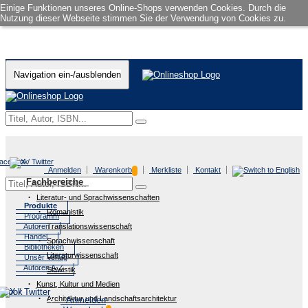
Einige Funktionen unseres Online-Shops verwenden Cookies. Durch die
Nutzung dieser Webseite stimmen Sie der Verwendung von Cookies zu.
Navigation ein-/ausblenden
Anmelden
Warenkorb
Merkliste
Kontakt
Fachbereiche
Literatur- und Sprachwissenschaften
Produkte
Romanistik
Programm
Autoren
Translationswissenschaft
Handel
Sprachwissenschaft
Bibliotheken
Literaturwissenschaft
Unser Verlag
Autoren A-Z
Slawistik
Kunst, Kultur und Medien
Architektur und Landschaftsarchitektur
Anmelden