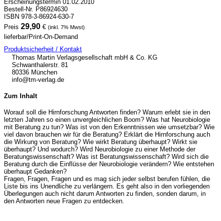
Erscheinungstermin 01.02.2010
Bestell-Nr. P86924630
ISBN 978-3-86924-630-7
29,90
Preis
€
(inkl. 7% Mwst)
lieferbar/Print-On-Demand
Produktsicherheit / Kontakt
Thomas Martin Verlagsgesellschaft mbH & Co. KG
Schwanthalerstr. 81
80336 München
info@tm-verlag.de
Zum Inhalt
Worauf soll die Hirnforschung Antworten finden? Warum erlebt sie in den
letzten Jahren so einen unvergleichlichen Boom? Was hat Neurobiologie
mit Beratung zu tun? Was ist von den Erkenntnissen wie umsetzbar? Wie
viel davon brauchen wir für die Beratung? Erklärt die Hirnforschung auch
die Wirkung von Beratung? Wie wirkt Beratung überhaupt? Wirkt sie
überhaupt? Und wodurch? Wird Neurobiologie zu einer Methode der
Beratungswissenschaft? Was ist Beratungswissenschaft? Wird sich die
Beratung durch die Einflüsse der Neurobiologie verändern? Wie entstehen
überhaupt Gedanken?
Fragen, Fragen, Fragen und es mag sich jeder selbst berufen fühlen, die
Liste bis ins Unendliche zu verlängern. Es geht also in den vorliegenden
Überlegungen auch nicht darum Antworten zu finden, sonden darum, in
den Antworten neue Fragen zu entdecken.