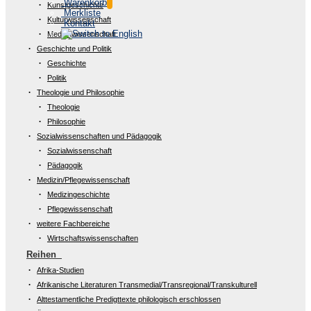
Warenkorb
Kunstgeschichte
Merkliste
Kulturwissenschaft
Kontakt
Medienwissenschaft
Geschichte und Politik
Geschichte
Politik
Theologie und Philosophie
Theologie
Philosophie
Sozialwissenschaften und Pädagogik
Sozialwissenschaft
Pädagogik
Medizin/Pflegewissenschaft
Medizingeschichte
Pflegewissenschaft
weitere Fachbereiche
Wirtschaftswissenschaften
Reihen
Afrika-Studien
Afrikanische Literaturen Transmedial/Transregional/Transkulturell
Alttestamentliche Predigttexte philologisch erschlossen