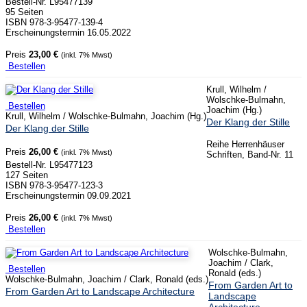
Bestell-Nr. L95477139
95 Seiten
ISBN 978-3-95477-139-4
Erscheinungstermin 16.05.2022
Preis
23,00 €
(inkl. 7% Mwst)
Bestellen
Krull, Wilhelm /
Wolschke-Bulmahn,
Bestellen
Joachim (Hg.)
Krull, Wilhelm / Wolschke-Bulmahn, Joachim (Hg.)
Der Klang der Stille
Der Klang der Stille
Reihe Herrenhäuser
Preis
26,00 €
(inkl. 7% Mwst)
Schriften, Band-Nr. 11
Bestell-Nr. L95477123
127 Seiten
ISBN 978-3-95477-123-3
Erscheinungstermin 09.09.2021
Preis
26,00 €
(inkl. 7% Mwst)
Bestellen
Wolschke-Bulmahn,
Joachim / Clark,
Bestellen
Ronald (eds.)
Wolschke-Bulmahn, Joachim / Clark, Ronald (eds.)
From Garden Art to
From Garden Art to Landscape Architecture
Landscape
Architecture