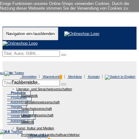
Einige Funktionen unseres Online-Shops verwenden Cookies. Durch die
Nutzung dieser Webseite stimmen Sie der Verwendung von Cookies zu.
Navigation ein-/ausblenden
Anmelden
Warenkorb
Merkliste
Kontakt
Fachbereiche
Literatur- und Sprachwissenschaften
Produkte
Romanistik
Programm
Autoren
Translationswissenschaft
Handel
Sprachwissenschaft
Bibliotheken
Literaturwissenschaft
Unser Verlag
Autoren A-Z
Slawistik
Kunst, Kultur und Medien
Architektur und Landschaftsarchitektur
Anmelden