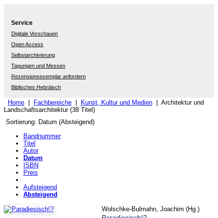
Service
Digitale Vorschauen
Open Access
Selbstarchivierung
Tagungen und Messen
Rezensionsexemplar anfordern
Biblisches Hebräisch
Home
|
Fachbereiche
|
Kunst, Kultur und Medien
| Architektur und
Landschaftsarchitektur (38 Titel)
Sortierung: Datum (Absteigend)
Bandnummer
Titel
Autor
Datum
ISBN
Preis
Aufsteigend
Absteigend
Wolschke-Bulmahn, Joachim (Hg.)
Paradiesisch!?