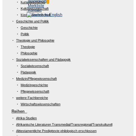
Warenkorb
Kunstgeschichte
Merkliste
Kulturwissenschaft
Kontakt
Medienwissenschaft
Geschichte und Politik
Geschichte
Politik
Theologie und Philosophie
Theologie
Philosophie
Sozialwissenschaften und Pädagogik
Sozialwissenschaft
Pädagogik
Medizin/Pflegewissenschaft
Medizingeschichte
Pflegewissenschaft
weitere Fachbereiche
Wirtschaftswissenschaften
Reihen
Afrika-Studien
Afrikanische Literaturen Transmedial/Transregional/Transkulturell
Alttestamentliche Predigttexte philologisch erschlossen