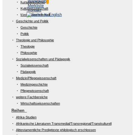
Warenkorb
Kunstgeschichte
Merkliste
Kulturwissenschaft
Kontakt
Medienwissenschaft
Geschichte und Politik
Geschichte
Politik
Theologie und Philosophie
Theologie
Philosophie
Sozialwissenschaften und Pädagogik
Sozialwissenschaft
Pädagogik
Medizin/Pflegewissenschaft
Medizingeschichte
Pflegewissenschaft
weitere Fachbereiche
Wirtschaftswissenschaften
Reihen
Afrika-Studien
Afrikanische Literaturen Transmedial/Transregional/Transkulturell
Alttestamentliche Predigttexte philologisch erschlossen