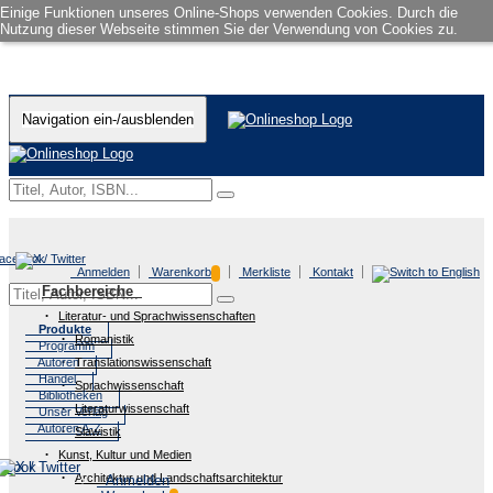
Einige Funktionen unseres Online-Shops verwenden Cookies. Durch die
Nutzung dieser Webseite stimmen Sie der Verwendung von Cookies zu.
Navigation ein-/ausblenden
Anmelden
Warenkorb
Merkliste
Kontakt
Fachbereiche
Literatur- und Sprachwissenschaften
Produkte
Romanistik
Programm
Autoren
Translationswissenschaft
Handel
Sprachwissenschaft
Bibliotheken
Literaturwissenschaft
Unser Verlag
Autoren A-Z
Slawistik
Kunst, Kultur und Medien
Architektur und Landschaftsarchitektur
Anmelden