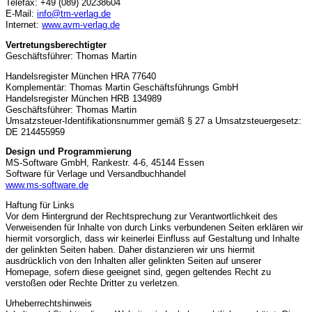
+49 (089)
Telefax:
20238604
E-Mail:
info@tm-verlag.de
Internet:
www.avm-verlag.de
Vertretungsberechtigter
Geschäftsführer: Thomas Martin
Handelsregister München HRA 77640
Komplementär: Thomas Martin Geschäftsführungs GmbH
Handelsregister München HRB 134989
Geschäftsführer: Thomas Martin
Umsatzsteuer-Identifikationsnummer gemäß § 27 a Umsatzsteuergesetz:
DE 214455959
Design und Programmierung
MS-Software GmbH, Rankestr. 4-6, 45144 Essen
Software für Verlage und Versandbuchhandel
www.ms-software.de
Haftung für Links
Vor dem Hintergrund der Rechtsprechung zur Verantwortlichkeit des
Verweisenden für Inhalte von durch Links verbundenen Seiten erklären wir
hiermit vorsorglich, dass wir keinerlei Einfluss auf Gestaltung und Inhalte
der gelinkten Seiten haben. Daher distanzieren wir uns hiermit
ausdrücklich von den Inhalten aller gelinkten Seiten auf unserer
Homepage, sofern diese geeignet sind, gegen geltendes Recht zu
verstoßen oder Rechte Dritter zu verletzen.
Urheberrechtshinweis