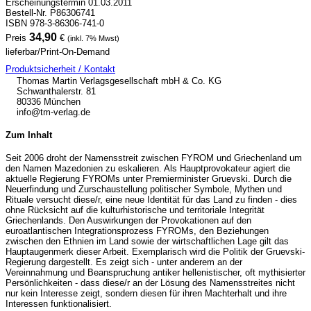
Erscheinungstermin 01.03.2011
Bestell-Nr. P86306741
ISBN 978-3-86306-741-0
34,90
Preis
€
(inkl. 7% Mwst)
lieferbar/Print-On-Demand
Produktsicherheit / Kontakt
Thomas Martin Verlagsgesellschaft mbH & Co. KG
Schwanthalerstr. 81
80336 München
info@tm-verlag.de
Zum Inhalt
Seit 2006 droht der Namensstreit zwischen FYROM und Griechenland um
den Namen Mazedonien zu eskalieren. Als Hauptprovokateur agiert die
aktuelle Regierung FYROMs unter Premierminister Gruevski. Durch die
Neuerfindung und Zurschaustellung politischer Symbole, Mythen und
Rituale versucht diese/r, eine neue Identität für das Land zu finden - dies
ohne Rücksicht auf die kulturhistorische und territoriale Integrität
Griechenlands. Den Auswirkungen der Provokationen auf den
euroatlantischen Integrationsprozess FYROMs, den Beziehungen
zwischen den Ethnien im Land sowie der wirtschaftlichen Lage gilt das
Hauptaugenmerk dieser Arbeit. Exemplarisch wird die Politik der Gruevski-
Regierung dargestellt. Es zeigt sich - unter anderem an der
Vereinnahmung und Beanspruchung antiker hellenistischer, oft mythisierter
Persönlichkeiten - dass diese/r an der Lösung des Namensstreites nicht
nur kein Interesse zeigt, sondern diesen für ihren Machterhalt und ihre
Interessen funktionalisiert.