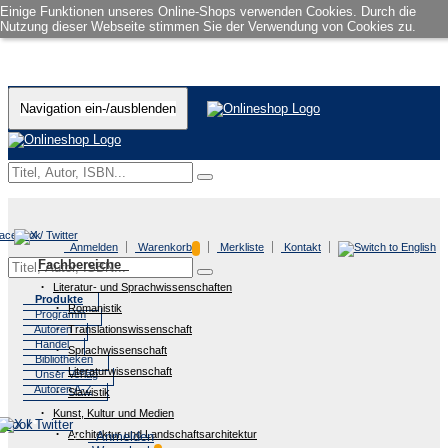
Einige Funktionen unseres Online-Shops verwenden Cookies. Durch die
Nutzung dieser Webseite stimmen Sie der Verwendung von Cookies zu.
Navigation ein-/ausblenden
Anmelden
Warenkorb
Merkliste
Kontakt
Fachbereiche
Literatur- und Sprachwissenschaften
Produkte
Romanistik
Programm
Autoren
Translationswissenschaft
Handel
Sprachwissenschaft
Bibliotheken
Literaturwissenschaft
Unser Verlag
Autoren A-Z
Slawistik
Kunst, Kultur und Medien
Architektur und Landschaftsarchitektur
Anmelden