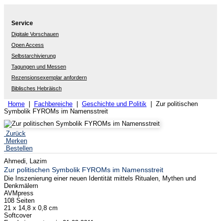
Service
Digitale Vorschauen
Open Access
Selbstarchivierung
Tagungen und Messen
Rezensionsexemplar anfordern
Biblisches Hebräisch
Home
|
Fachbereiche
|
Geschichte und Politik
| Zur politischen
Symbolik FYROMs im Namensstreit
Zurück
Merken
Bestellen
Ahmedi, Lazim
Zur politischen Symbolik FYROMs im Namensstreit
Die Inszenierung einer neuen Identität mittels Ritualen, Mythen und
Denkmälern
AVMpress
108 Seiten
21 x 14,8 x 0,8 cm
Softcover