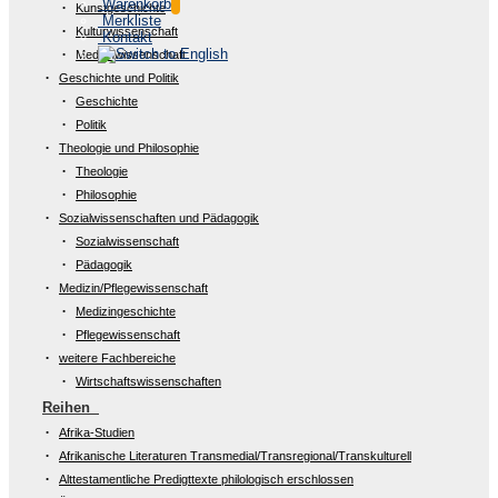
Warenkorb
Kunstgeschichte
Merkliste
Kulturwissenschaft
Kontakt
Medienwissenschaft
Geschichte und Politik
Geschichte
Politik
Theologie und Philosophie
Theologie
Philosophie
Sozialwissenschaften und Pädagogik
Sozialwissenschaft
Pädagogik
Medizin/Pflegewissenschaft
Medizingeschichte
Pflegewissenschaft
weitere Fachbereiche
Wirtschaftswissenschaften
Reihen
Afrika-Studien
Afrikanische Literaturen Transmedial/Transregional/Transkulturell
Alttestamentliche Predigttexte philologisch erschlossen