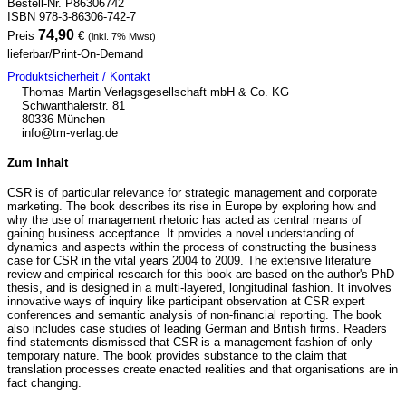
Bestell-Nr. P86306742
ISBN 978-3-86306-742-7
74,90
Preis
€
(inkl. 7% Mwst)
lieferbar/Print-On-Demand
Produktsicherheit / Kontakt
Thomas Martin Verlagsgesellschaft mbH & Co. KG
Schwanthalerstr. 81
80336 München
info@tm-verlag.de
Zum Inhalt
CSR is of particular relevance for strategic management and corporate
marketing. The book describes its rise in Europe by exploring how and
why the use of management rhetoric has acted as central means of
gaining business acceptance. It provides a novel understanding of
dynamics and aspects within the process of constructing the business
case for CSR in the vital years 2004 to 2009. The extensive literature
review and empirical research for this book are based on the author's PhD
thesis, and is designed in a multi-layered, longitudinal fashion. It involves
innovative ways of inquiry like participant observation at CSR expert
conferences and semantic analysis of non-financial reporting. The book
also includes case studies of leading German and British firms. Readers
find statements dismissed that CSR is a management fashion of only
temporary nature. The book provides substance to the claim that
translation processes create enacted realities and that organisations are in
fact changing.