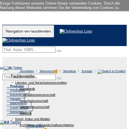
Einige Funktionen unseres Online-Shops verwenden Cookies. Durch die
Nutzung dieser Webseite stimmen Sie der Verwendung von Cookies zu.
Navigation ein-/ausblenden
Anmelden
Warenkorb
Merkliste
Kontakt
Fachbereiche
Literatur- und Sprachwissenschaften
Produkte
Romanistik
Programm
Autoren
Translationswissenschaft
Handel
Sprachwissenschaft
Bibliotheken
Literaturwissenschaft
Unser Verlag
Autoren A-Z
Slawistik
Kunst, Kultur und Medien
Architektur und Landschaftsarchitektur
Anmelden