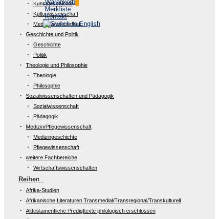
Warenkorb
Kunstgeschichte
Merkliste
Kulturwissenschaft
Kontakt
Medienwissenschaft
Geschichte und Politik
Geschichte
Politik
Theologie und Philosophie
Theologie
Philosophie
Sozialwissenschaften und Pädagogik
Sozialwissenschaft
Pädagogik
Medizin/Pflegewissenschaft
Medizingeschichte
Pflegewissenschaft
weitere Fachbereiche
Wirtschaftswissenschaften
Reihen
Afrika-Studien
Afrikanische Literaturen Transmedial/Transregional/Transkulturell
Alttestamentliche Predigttexte philologisch erschlossen