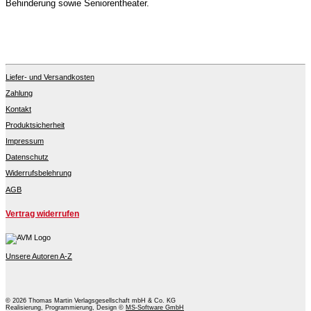
Behinderung sowie Seniorentheater.
Liefer- und Versandkosten
Zahlung
Kontakt
Produktsicherheit
Impressum
Datenschutz
Widerrufsbelehrung
AGB
Vertrag widerrufen
Unsere Autoren A-Z
© 2026 Thomas Martin Verlagsgesellschaft mbH & Co. KG
Realisierung, Programmierung, Design ©
MS-Software GmbH