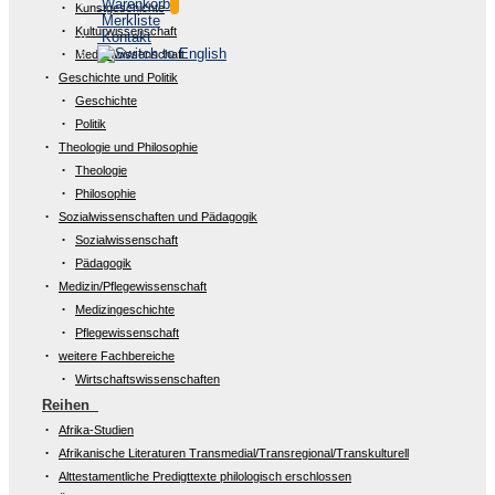
Warenkorb
Kunstgeschichte
Merkliste
Kulturwissenschaft
Kontakt
Medienwissenschaft
Geschichte und Politik
Geschichte
Politik
Theologie und Philosophie
Theologie
Philosophie
Sozialwissenschaften und Pädagogik
Sozialwissenschaft
Pädagogik
Medizin/Pflegewissenschaft
Medizingeschichte
Pflegewissenschaft
weitere Fachbereiche
Wirtschaftswissenschaften
Reihen
Afrika-Studien
Afrikanische Literaturen Transmedial/Transregional/Transkulturell
Alttestamentliche Predigttexte philologisch erschlossen