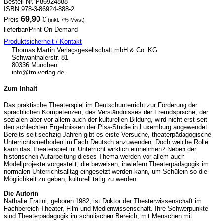
Bestell-Nr. P86924888
ISBN 978-3-86924-888-2
69,90
Preis
€
(inkl. 7% Mwst)
lieferbar/Print-On-Demand
Produktsicherheit / Kontakt
Thomas Martin Verlagsgesellschaft mbH & Co. KG
Schwanthalerstr. 81
80336 München
info@tm-verlag.de
Zum Inhalt
Das praktische Theaterspiel im Deutschunterricht zur Förderung der
sprachlichen Kompetenzen, des Verständnisses der Fremdsprache, der
sozialen aber vor allem auch der kulturellen Bildung, wird nicht erst seit
den schlechten Ergebnissen der Pisa-Studie in Luxemburg angewendet.
Bereits seit sechzig Jahren gibt es erste Versuche, theaterpädagogische
Unterrichtsmethoden im Fach Deutsch anzuwenden. Doch welche Rolle
kann das Theaterspiel im Unterricht wirklich einnehmen? Neben der
historischen Aufarbeitung dieses Thema werden vor allem auch
Modellprojekte vorgestellt, die beweisen, inwiefern Theaterpädagogik im
normalen Unterrichtsalltag eingesetzt werden kann, um Schülern so die
Möglichkeit zu geben, kulturell tätig zu werden.
Die Autorin
Nathalie Fratini, geboren 1982, ist Doktor der Theaterwissenschaft im
Fachbereich Theater, Film und Medienwissenschaft. Ihre Schwerpunkte
sind Theaterpädagogik im schulischen Bereich, mit Menschen mit