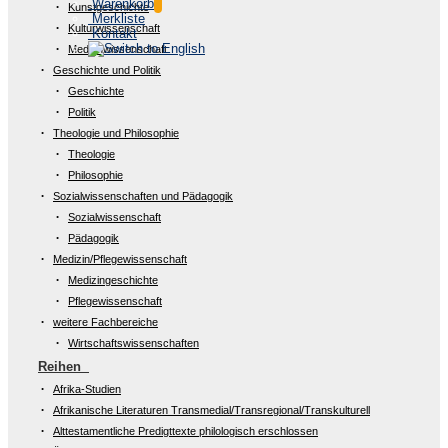
Warenkorb
Kunstgeschichte
Merkliste
Kulturwissenschaft
Kontakt
Medienwissenschaft
Geschichte und Politik
Geschichte
Politik
Theologie und Philosophie
Theologie
Philosophie
Sozialwissenschaften und Pädagogik
Sozialwissenschaft
Pädagogik
Medizin/Pflegewissenschaft
Medizingeschichte
Pflegewissenschaft
weitere Fachbereiche
Wirtschaftswissenschaften
Reihen
Afrika-Studien
Afrikanische Literaturen Transmedial/Transregional/Transkulturell
Alttestamentliche Predigttexte philologisch erschlossen