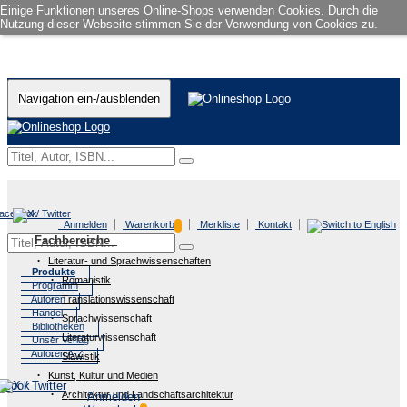
Einige Funktionen unseres Online-Shops verwenden Cookies. Durch die
Nutzung dieser Webseite stimmen Sie der Verwendung von Cookies zu.
Navigation ein-/ausblenden
Anmelden
Warenkorb
Merkliste
Kontakt
Fachbereiche
Literatur- und Sprachwissenschaften
Produkte
Romanistik
Programm
Autoren
Translationswissenschaft
Handel
Sprachwissenschaft
Bibliotheken
Literaturwissenschaft
Unser Verlag
Autoren A-Z
Slawistik
Kunst, Kultur und Medien
Architektur und Landschaftsarchitektur
Anmelden