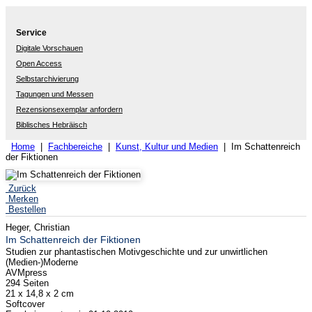
Service
Digitale Vorschauen
Open Access
Selbstarchivierung
Tagungen und Messen
Rezensionsexemplar anfordern
Biblisches Hebräisch
Home
|
Fachbereiche
|
Kunst, Kultur und Medien
| Im Schattenreich
der Fiktionen
Zurück
Merken
Bestellen
Heger, Christian
Im Schattenreich der Fiktionen
Studien zur phantastischen Motivgeschichte und zur unwirtlichen
(Medien-)Moderne
AVMpress
294 Seiten
21 x 14,8 x 2 cm
Softcover