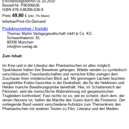
Erscheinungstermin 01.10.2010
Bestell-Nr. P86306636
ISBN 978-3-86306-636-9
49,90
Preis
€
(inkl. 7% Mwst)
lieferbar/Print-On-Demand
Produktsicherheit / Kontakt
Thomas Martin Verlagsgesellschaft mbH & Co. KG
Schwanthalerstr. 81
80336 München
info@tm-verlag.de
Zum Inhalt
Im Kino und in der Literatur des Phantastischen ist alles möglich:
Spukhäuser halten ihre Bewohner gefangen, Wälder werden zu symbolisch
verschlüsselten Traumlandschaften und verrückte Killer zwingen dem
Zuschauer ihren mörderischen Blick auf. Mit grimmigem Lächeln leuchten
ausgehöhlte Kürbis-Gesichter in der Dunkelheit, die für die Heldinnen und
Helden manche Bewährungsprobe bereithält. Hier, im Schattenreich der
Fiktionen, wird die menschliche Wahrnehmung mit gespenstischen
Trugbildern konfrontiert: Fast nichts ist so, wie es scheint, doch dem, der
reinen Herzens ist, helfen die Mächte des Guten durch die Finsternis. Der
vorliegende Band vereint verschiedene Aufsätze zum Themenkreis des
Phantastischen mit anderen Texten zu Film, Literatur und den Medien.