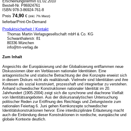
Erscheinungstermin 01.02.2010
Bestell-Nr. P86924761
ISBN 978-3-86924-761-8
74,90
Preis
€
(inkl. 7% Mwst)
lieferbar/Print-On-Demand
Produktsicherheit / Kontakt
Thomas Martin Verlagsgesellschaft mbH & Co. KG
Schwanthalerstr. 81
80336 München
info@tm-verlag.de
Zum Inhalt
Angesichts der Europäisierung und der Globalisierung entflammen neue
Diskussionen über ein Verblassen nationaler Identitäten. Eine
antagonistische und statische Betrachtung der drei Konzepte erweist sich
in diesem Diskurs nicht als realitätsnah. Vielmehr sind Identitäten und ihre
Kontexte als sozial konstruiert, prozesshaft und integrierbar zu verstehen.
Anhand schwedischer Konstruktionen nationaler Identität im 20.
Jahrhundert (1905-2004) zeigt sich die synchrone und diachrone Vielfalt
von Identitätsangeboten. Aus der diskursanalytischen Untersuchung
politischer Reden zur Eröffnung des Reichtags und Zeitungstexte zum
nationalen Feiertag 6. Juni gehen Kernkonzepte schwedischer
Identitätskonstruktionen hervor. Eine interdisziplinäre Erläuterung macht
auch die Einbindung dieser Konstruktionen in nordische, europäische und
globale Kontexte deutlich.