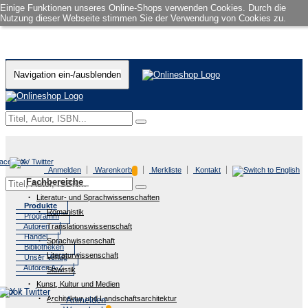
Einige Funktionen unseres Online-Shops verwenden Cookies. Durch die
Nutzung dieser Webseite stimmen Sie der Verwendung von Cookies zu.
Navigation ein-/ausblenden
Anmelden
Warenkorb
Merkliste
Kontakt
Fachbereiche
Literatur- und Sprachwissenschaften
Produkte
Romanistik
Programm
Autoren
Translationswissenschaft
Handel
Sprachwissenschaft
Bibliotheken
Literaturwissenschaft
Unser Verlag
Autoren A-Z
Slawistik
Kunst, Kultur und Medien
Architektur und Landschaftsarchitektur
Anmelden