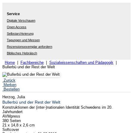
Service
Digitale Vorschauen
Open Access
Selbstarchivierung
Tagungen und Messen
Rezensionsexemplar anfordern
Biblisches Hebräisch
Home
|
Fachbereiche
|
Sozialwissenschaften und Pädagogik
|
Bullerbü und der Rest der Welt
Zurück
Merken
Bestellen
Herzog, Julia
Bullerbü und der Rest der Welt
Konstruktionen der (inter-)nationalen Identität Schwedens im 20.
Jahrhundert
AVMpress
380 Seiten
21 x 14,8 x 2,6 cm
Softcover