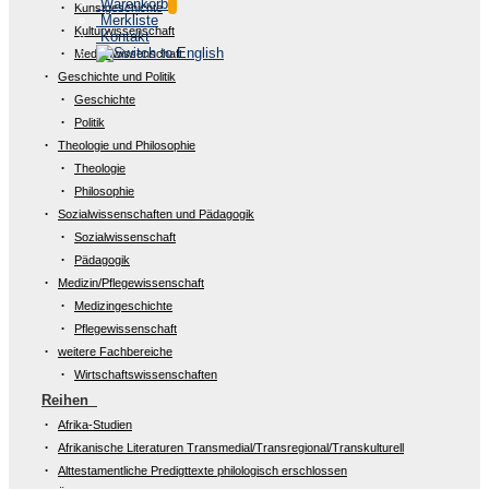
Warenkorb
Kunstgeschichte
Merkliste
Kulturwissenschaft
Kontakt
Medienwissenschaft
Geschichte und Politik
Geschichte
Politik
Theologie und Philosophie
Theologie
Philosophie
Sozialwissenschaften und Pädagogik
Sozialwissenschaft
Pädagogik
Medizin/Pflegewissenschaft
Medizingeschichte
Pflegewissenschaft
weitere Fachbereiche
Wirtschaftswissenschaften
Reihen
Afrika-Studien
Afrikanische Literaturen Transmedial/Transregional/Transkulturell
Alttestamentliche Predigttexte philologisch erschlossen