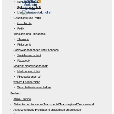
Warenkorb
Kunstgeschichte
Merkliste
Kulturwissenschaft
Kontakt
Medienwissenschaft
Geschichte und Politik
Geschichte
Politik
Theologie und Philosophie
Theologie
Philosophie
Sozialwissenschaften und Pädagogik
Sozialwissenschaft
Pädagogik
Medizin/Pflegewissenschaft
Medizingeschichte
Pflegewissenschaft
weitere Fachbereiche
Wirtschaftswissenschaften
Reihen
Afrika-Studien
Afrikanische Literaturen Transmedial/Transregional/Transkulturell
Alttestamentliche Predigttexte philologisch erschlossen