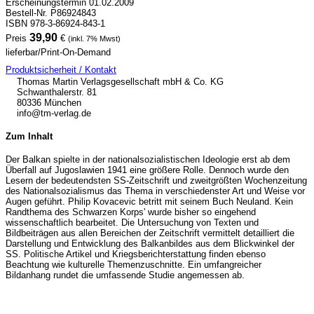
Erscheinungstermin 01.02.2009
Bestell-Nr. P86924843
ISBN 978-3-86924-843-1
39,90
Preis
€
(inkl. 7% Mwst)
lieferbar/Print-On-Demand
Produktsicherheit / Kontakt
Thomas Martin Verlagsgesellschaft mbH & Co. KG
Schwanthalerstr. 81
80336 München
info@tm-verlag.de
Zum Inhalt
Der Balkan spielte in der nationalsozialistischen Ideologie erst ab dem
Überfall auf Jugoslawien 1941 eine größere Rolle. Dennoch wurde den
Lesern der bedeutendsten SS-Zeitschrift und zweitgrößten Wochenzeitung
des Nationalsozialismus das Thema in verschiedenster Art und Weise vor
Augen geführt. Philip Kovacevic betritt mit seinem Buch Neuland. Kein
Randthema des Schwarzen Korps' wurde bisher so eingehend
wissenschaftlich bearbeitet. Die Untersuchung von Texten und
Bildbeiträgen aus allen Bereichen der Zeitschrift vermittelt detailliert die
Darstellung und Entwicklung des Balkanbildes aus dem Blickwinkel der
SS. Politische Artikel und Kriegsberichterstattung finden ebenso
Beachtung wie kulturelle Themenzuschnitte. Ein umfangreicher
Bildanhang rundet die umfassende Studie angemessen ab.