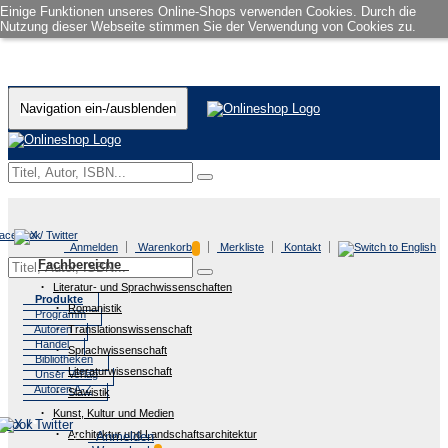
Einige Funktionen unseres Online-Shops verwenden Cookies. Durch die
Nutzung dieser Webseite stimmen Sie der Verwendung von Cookies zu.
Navigation ein-/ausblenden
Anmelden
Warenkorb
Merkliste
Kontakt
Fachbereiche
Literatur- und Sprachwissenschaften
Produkte
Romanistik
Programm
Autoren
Translationswissenschaft
Handel
Sprachwissenschaft
Bibliotheken
Literaturwissenschaft
Unser Verlag
Autoren A-Z
Slawistik
Kunst, Kultur und Medien
Architektur und Landschaftsarchitektur
Anmelden