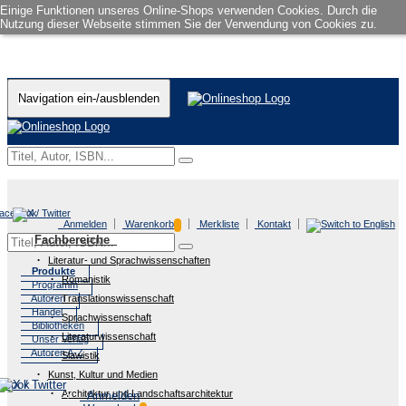
Einige Funktionen unseres Online-Shops verwenden Cookies. Durch die
Nutzung dieser Webseite stimmen Sie der Verwendung von Cookies zu.
Navigation ein-/ausblenden
Anmelden
Warenkorb
Merkliste
Kontakt
Fachbereiche
Literatur- und Sprachwissenschaften
Produkte
Romanistik
Programm
Autoren
Translationswissenschaft
Handel
Sprachwissenschaft
Bibliotheken
Literaturwissenschaft
Unser Verlag
Autoren A-Z
Slawistik
Kunst, Kultur und Medien
Architektur und Landschaftsarchitektur
Anmelden