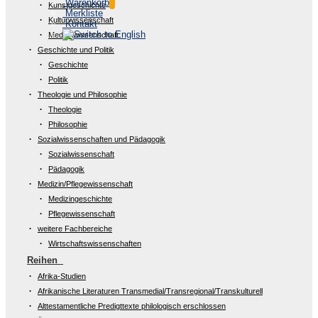
Warenkorb
Kunstgeschichte
Merkliste
Kulturwissenschaft
Kontakt
Medienwissenschaft
Geschichte und Politik
Geschichte
Politik
Theologie und Philosophie
Theologie
Philosophie
Sozialwissenschaften und Pädagogik
Sozialwissenschaft
Pädagogik
Medizin/Pflegewissenschaft
Medizingeschichte
Pflegewissenschaft
weitere Fachbereiche
Wirtschaftswissenschaften
Reihen
Afrika-Studien
Afrikanische Literaturen Transmedial/Transregional/Transkulturell
Alttestamentliche Predigttexte philologisch erschlossen