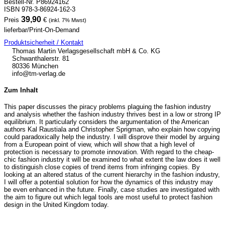
Bestell-Nr. P86924162
ISBN 978-3-86924-162-3
39,90
Preis
€
(inkl. 7% Mwst)
lieferbar/Print-On-Demand
Produktsicherheit / Kontakt
Thomas Martin Verlagsgesellschaft mbH & Co. KG
Schwanthalerstr. 81
80336 München
info@tm-verlag.de
Zum Inhalt
This paper discusses the piracy problems plaguing the fashion industry
and analysis whether the fashion industry thrives best in a low or strong IP
equilibrium. It particularly considers the argumentation of the American
authors Kal Raustiala and Christopher Sprigman, who explain how copying
could paradoxically help the industry. I will disprove their model by arguing
from a European point of view, which will show that a high level of
protection is necessary to promote innovation. With regard to the cheap-
chic fashion industry it will be examined to what extent the law does it well
to distinguish close copies of trend items from infringing copies. By
looking at an altered status of the current hierarchy in the fashion industry,
I will offer a potential solution for how the dynamics of this industry may
be even enhanced in the future. Finally, case studies are investigated with
the aim to figure out which legal tools are most useful to protect fashion
design in the United Kingdom today.