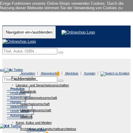
Einige Funktionen unseres Online-Shops verwenden Cookies. Durch die
Nutzung dieser Webseite stimmen Sie der Verwendung von Cookies zu.
Navigation ein-/ausblenden
Anmelden
Warenkorb
Merkliste
Kontakt
Fachbereiche
Literatur- und Sprachwissenschaften
Produkte
Romanistik
Programm
Autoren
Translationswissenschaft
Handel
Sprachwissenschaft
Bibliotheken
Literaturwissenschaft
Unser Verlag
Autoren A-Z
Slawistik
Kunst, Kultur und Medien
Architektur und Landschaftsarchitektur
Anmelden