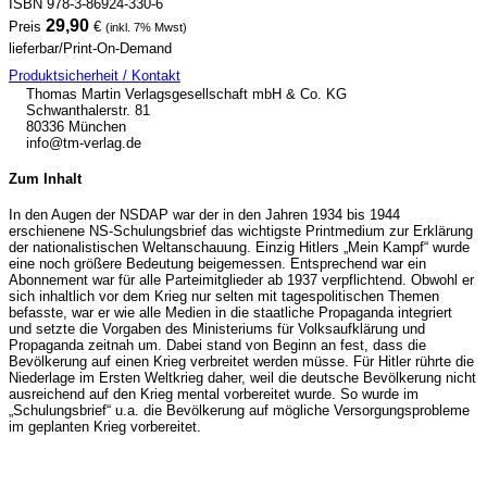
ISBN 978-3-86924-330-6
29,90
Preis
€
(inkl. 7% Mwst)
lieferbar/Print-On-Demand
Produktsicherheit / Kontakt
Thomas Martin Verlagsgesellschaft mbH & Co. KG
Schwanthalerstr. 81
80336 München
info@tm-verlag.de
Zum Inhalt
In den Augen der NSDAP war der in den Jahren 1934 bis 1944
erschienene NS-Schulungsbrief das wichtigste Printmedium zur Erklärung
der nationalistischen Weltanschauung. Einzig Hitlers „Mein Kampf“ wurde
eine noch größere Bedeutung beigemessen. Entsprechend war ein
Abonnement war für alle Parteimitglieder ab 1937 verpflichtend. Obwohl er
sich inhaltlich vor dem Krieg nur selten mit tagespolitischen Themen
befasste, war er wie alle Medien in die staatliche Propaganda integriert
und setzte die Vorgaben des Ministeriums für Volksaufklärung und
Propaganda zeitnah um. Dabei stand von Beginn an fest, dass die
Bevölkerung auf einen Krieg verbreitet werden müsse. Für Hitler rührte die
Niederlage im Ersten Weltkrieg daher, weil die deutsche Bevölkerung nicht
ausreichend auf den Krieg mental vorbereitet wurde. So wurde im
„Schulungsbrief“ u.a. die Bevölkerung auf mögliche Versorgungsprobleme
im geplanten Krieg vorbereitet.