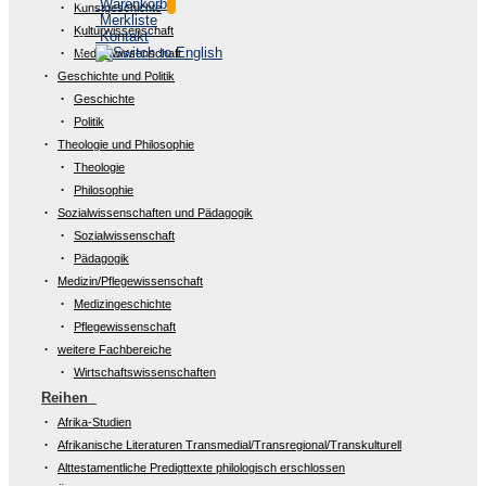
Warenkorb
Kunstgeschichte
Merkliste
Kulturwissenschaft
Kontakt
Medienwissenschaft
Geschichte und Politik
Geschichte
Politik
Theologie und Philosophie
Theologie
Philosophie
Sozialwissenschaften und Pädagogik
Sozialwissenschaft
Pädagogik
Medizin/Pflegewissenschaft
Medizingeschichte
Pflegewissenschaft
weitere Fachbereiche
Wirtschaftswissenschaften
Reihen
Afrika-Studien
Afrikanische Literaturen Transmedial/Transregional/Transkulturell
Alttestamentliche Predigttexte philologisch erschlossen