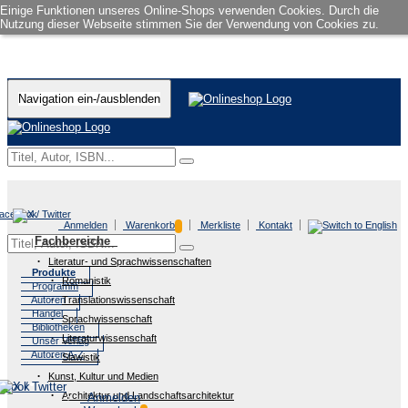
Einige Funktionen unseres Online-Shops verwenden Cookies. Durch die
Nutzung dieser Webseite stimmen Sie der Verwendung von Cookies zu.
Navigation ein-/ausblenden
Anmelden
Warenkorb
Merkliste
Kontakt
Fachbereiche
Literatur- und Sprachwissenschaften
Produkte
Romanistik
Programm
Autoren
Translationswissenschaft
Handel
Sprachwissenschaft
Bibliotheken
Literaturwissenschaft
Unser Verlag
Autoren A-Z
Slawistik
Kunst, Kultur und Medien
Architektur und Landschaftsarchitektur
Anmelden