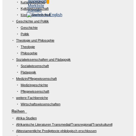
Warenkorb
Kunstgeschichte
Merkliste
Kulturwissenschaft
Kontakt
Medienwissenschaft
Geschichte und Politik
Geschichte
Politik
Theologie und Philosophie
Theologie
Philosophie
Sozialwissenschaften und Pädagogik
Sozialwissenschaft
Pädagogik
Medizin/Pflegewissenschaft
Medizingeschichte
Pflegewissenschaft
weitere Fachbereiche
Wirtschaftswissenschaften
Reihen
Afrika-Studien
Afrikanische Literaturen Transmedial/Transregional/Transkulturell
Alttestamentliche Predigttexte philologisch erschlossen