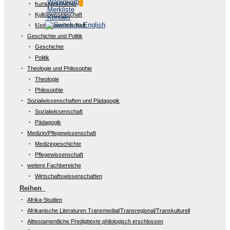
Warenkorb
Kunstgeschichte
Merkliste
Kulturwissenschaft
Kontakt
Medienwissenschaft
Geschichte und Politik
Geschichte
Politik
Theologie und Philosophie
Theologie
Philosophie
Sozialwissenschaften und Pädagogik
Sozialwissenschaft
Pädagogik
Medizin/Pflegewissenschaft
Medizingeschichte
Pflegewissenschaft
weitere Fachbereiche
Wirtschaftswissenschaften
Reihen
Afrika-Studien
Afrikanische Literaturen Transmedial/Transregional/Transkulturell
Alttestamentliche Predigttexte philologisch erschlossen