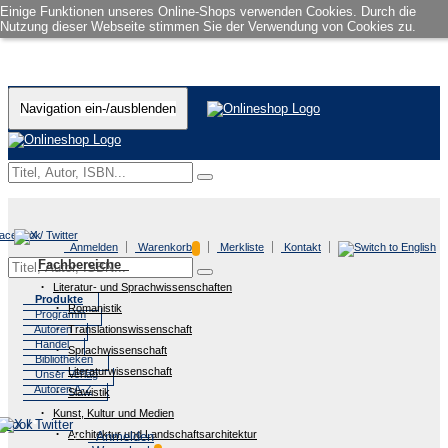
Einige Funktionen unseres Online-Shops verwenden Cookies. Durch die
Nutzung dieser Webseite stimmen Sie der Verwendung von Cookies zu.
Navigation ein-/ausblenden
Anmelden
Warenkorb
Merkliste
Kontakt
Fachbereiche
Literatur- und Sprachwissenschaften
Produkte
Romanistik
Programm
Autoren
Translationswissenschaft
Handel
Sprachwissenschaft
Bibliotheken
Literaturwissenschaft
Unser Verlag
Autoren A-Z
Slawistik
Kunst, Kultur und Medien
Architektur und Landschaftsarchitektur
Anmelden