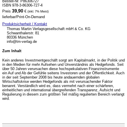
Bestell-Nr. P86306727
ISBN 978-3-86306-727-4
39,90
Preis
€
(inkl. 7% Mwst)
lieferbar/Print-On-Demand
Produktsicherheit / Kontakt
Thomas Martin Verlagsgesellschaft mbH & Co. KG
Schwanthalerstr. 81
80336 München
info@tm-verlag.de
Zum Inhalt
Kein anderes Investmentgeschäft sorgt am Kapitalmarkt, in der Politik und
in den Medien für mehr Aufsehen und Unverständnis als Hedgefonds. Seit
über 50 Jahren verursachen diese hochspekulativen Finanzinstrumente
ein Auf und Ab der Gefühle seitens Investoren und der Öffentlichkeit. Auch
in der seit September 2008 bis heute andauernden globalen
Wirtschaftskrise werden Hedgefonds als mit verursachender Faktor
benannt. Verständlich wird es, dass vermehrt nach einer schärferen,
einheitlichen und international übergreifenden Transparenz, Aufsicht und
Regulierung in diesem zum größten Teil mäßig regulierten Bereich verlangt
wird.