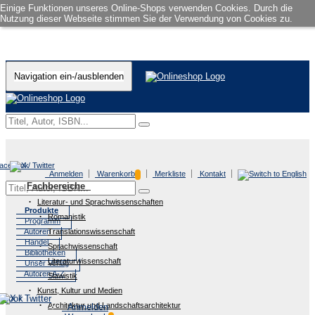
Einige Funktionen unseres Online-Shops verwenden Cookies. Durch die
Nutzung dieser Webseite stimmen Sie der Verwendung von Cookies zu.
Navigation ein-/ausblenden
Anmelden
Warenkorb
Merkliste
Kontakt
Fachbereiche
Literatur- und Sprachwissenschaften
Produkte
Romanistik
Programm
Autoren
Translationswissenschaft
Handel
Sprachwissenschaft
Bibliotheken
Literaturwissenschaft
Unser Verlag
Autoren A-Z
Slawistik
Kunst, Kultur und Medien
Architektur und Landschaftsarchitektur
Anmelden