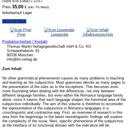
ISBN 978-3-95477-170-7
35,00
Preis
€
(inkl. 7% Mwst)
lieferbar/auf Lager
Blick ins Buch
Flyer
Leseprobe
Inhaltsverzeichnis
Produktsicherheit / Kontakt
Thomas Martin Verlagsgesellschaft mbH & Co. KG
Schwanthalerstr. 81
80336 München
info@tm-verlag.de
Zum Inhalt
No other grammatical phenomenon causes as many problems in teaching
and learning as the subjunctive. Most grammars devote as many pages to
the presentation of the rules as to the exceptions. This becomes even
more frustrating when dealing with the differences, not only between
different language families, but even within the Romance language family
alone, since it seems that each language shapes the functional area of the
subjunctive individually. The aim of this volume is therefore to reconsider
the representation of the subjunctive in Romance languages in a
crosslinguistic and contrastive way. First, an overview of research in this
area from the beginnings to the latest neurolinguistic findings will explore
the complexity of the issue. Next, specific phenomena of the subjunctive
at the interface of its functional domain with the indicative will be