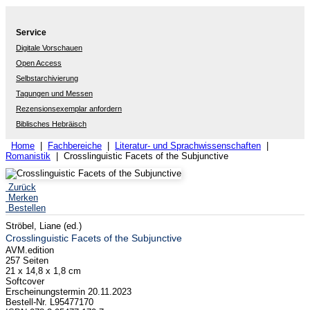
Service
Digitale Vorschauen
Open Access
Selbstarchivierung
Tagungen und Messen
Rezensionsexemplar anfordern
Biblisches Hebräisch
Home
|
Fachbereiche
|
Literatur- und Sprachwissenschaften
|
Romanistik
| Crosslinguistic Facets of the Subjunctive
Zurück
Merken
Bestellen
Ströbel, Liane (ed.)
Crosslinguistic Facets of the Subjunctive
AVM.edition
257 Seiten
21 x 14,8 x 1,8 cm
Softcover
Erscheinungstermin 20.11.2023
Bestell-Nr. L95477170