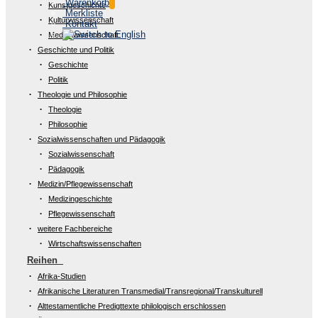
Warenkorb
Kunstgeschichte
Merkliste
Kulturwissenschaft
Kontakt
Medienwissenschaft
Geschichte und Politik
Geschichte
Politik
Theologie und Philosophie
Theologie
Philosophie
Sozialwissenschaften und Pädagogik
Sozialwissenschaft
Pädagogik
Medizin/Pflegewissenschaft
Medizingeschichte
Pflegewissenschaft
weitere Fachbereiche
Wirtschaftswissenschaften
Reihen
Afrika-Studien
Afrikanische Literaturen Transmedial/Transregional/Transkulturell
Alttestamentliche Predigttexte philologisch erschlossen