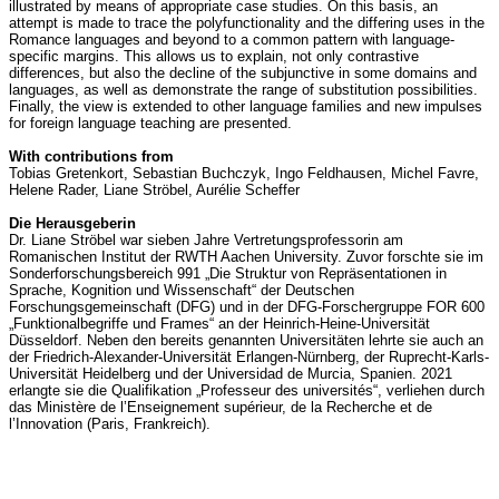
illustrated by means of appropriate case studies. On this basis, an
attempt is made to trace the polyfunctionality and the differing uses in the
Romance languages and beyond to a common pattern with language-
specific margins. This allows us to explain, not only contrastive
differences, but also the decline of the subjunctive in some domains and
languages, as well as demonstrate the range of substitution possibilities.
Finally, the view is extended to other language families and new impulses
for foreign language teaching are presented.
With contributions from
Tobias Gretenkort, Sebastian Buchczyk, Ingo Feldhausen, Michel Favre,
Helene Rader, Liane Ströbel, Aurélie Scheffer
Die Herausgeberin
Dr. Liane Ströbel war sieben Jahre Vertretungsprofessorin am
Romanischen Institut der RWTH Aachen University. Zuvor forschte sie im
Sonderforschungsbereich 991 „Die Struktur von Repräsentationen in
Sprache, Kognition und Wissenschaft“ der Deutschen
Forschungsgemeinschaft (DFG) und in der DFG-Forschergruppe FOR 600
„Funktionalbegriffe und Frames“ an der Heinrich-Heine-Universität
Düsseldorf. Neben den bereits genannten Universitäten lehrte sie auch an
der Friedrich-Alexander-Universität Erlangen-Nürnberg, der Ruprecht-Karls-
Universität Heidelberg und der Universidad de Murcia, Spanien. 2021
erlangte sie die Qualifikation „Professeur des universités“, verliehen durch
das Ministère de l’Enseignement supérieur, de la Recherche et de
l’Innovation (Paris, Frankreich).