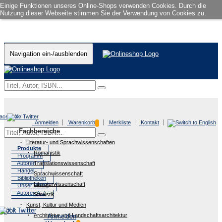
Einige Funktionen unseres Online-Shops verwenden Cookies. Durch die
Nutzung dieser Webseite stimmen Sie der Verwendung von Cookies zu.
Navigation ein-/ausblenden
Anmelden
Warenkorb
Merkliste
Kontakt
Fachbereiche
Literatur- und Sprachwissenschaften
Produkte
Romanistik
Programm
Autoren
Translationswissenschaft
Handel
Sprachwissenschaft
Bibliotheken
Literaturwissenschaft
Unser Verlag
Autoren A-Z
Slawistik
Kunst, Kultur und Medien
Architektur und Landschaftsarchitektur
Anmelden