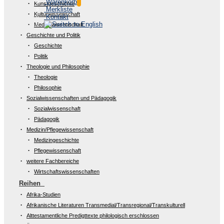
Warenkorb
Kunstgeschichte
Merkliste
Kulturwissenschaft
Kontakt
Medienwissenschaft
Geschichte und Politik
Geschichte
Politik
Theologie und Philosophie
Theologie
Philosophie
Sozialwissenschaften und Pädagogik
Sozialwissenschaft
Pädagogik
Medizin/Pflegewissenschaft
Medizingeschichte
Pflegewissenschaft
weitere Fachbereiche
Wirtschaftswissenschaften
Reihen
Afrika-Studien
Afrikanische Literaturen Transmedial/Transregional/Transkulturell
Alttestamentliche Predigttexte philologisch erschlossen