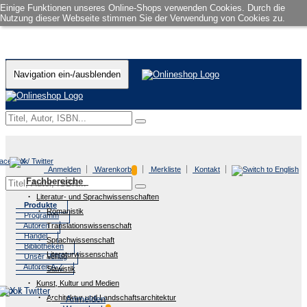
Einige Funktionen unseres Online-Shops verwenden Cookies. Durch die
Nutzung dieser Webseite stimmen Sie der Verwendung von Cookies zu.
Navigation ein-/ausblenden
Anmelden
Warenkorb
Merkliste
Kontakt
Fachbereiche
Literatur- und Sprachwissenschaften
Produkte
Romanistik
Programm
Autoren
Translationswissenschaft
Handel
Sprachwissenschaft
Bibliotheken
Literaturwissenschaft
Unser Verlag
Autoren A-Z
Slawistik
Kunst, Kultur und Medien
Architektur und Landschaftsarchitektur
Anmelden