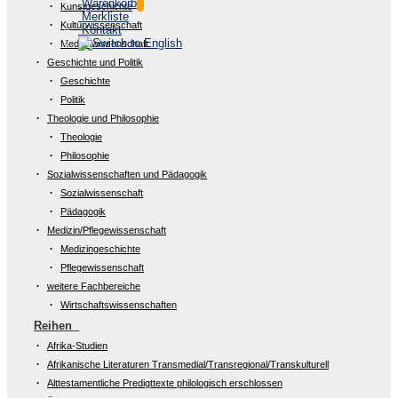
Warenkorb
Kunstgeschichte
Merkliste
Kulturwissenschaft
Kontakt
Medienwissenschaft
Geschichte und Politik
Geschichte
Politik
Theologie und Philosophie
Theologie
Philosophie
Sozialwissenschaften und Pädagogik
Sozialwissenschaft
Pädagogik
Medizin/Pflegewissenschaft
Medizingeschichte
Pflegewissenschaft
weitere Fachbereiche
Wirtschaftswissenschaften
Reihen
Afrika-Studien
Afrikanische Literaturen Transmedial/Transregional/Transkulturell
Alttestamentliche Predigttexte philologisch erschlossen