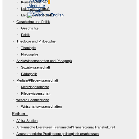
Warenkorb
Kunstgeschichte
Merkliste
Kulturwissenschaft
Kontakt
Medienwissenschaft
Geschichte und Politik
Geschichte
Politik
Theologie und Philosophie
Theologie
Philosophie
Sozialwissenschaften und Pädagogik
Sozialwissenschaft
Pädagogik
Medizin/Pflegewissenschaft
Medizingeschichte
Pflegewissenschaft
weitere Fachbereiche
Wirtschaftswissenschaften
Reihen
Afrika-Studien
Afrikanische Literaturen Transmedial/Transregional/Transkulturell
Alttestamentliche Predigttexte philologisch erschlossen