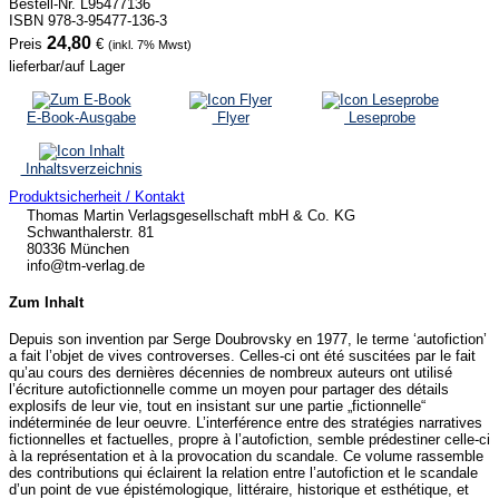
Bestell-Nr. L95477136
ISBN 978-3-95477-136-3
24,80
Preis
€
(inkl. 7% Mwst)
lieferbar/auf Lager
E-Book-Ausgabe
Flyer
Leseprobe
Inhaltsverzeichnis
Produktsicherheit / Kontakt
Thomas Martin Verlagsgesellschaft mbH & Co. KG
Schwanthalerstr. 81
80336 München
info@tm-verlag.de
Zum Inhalt
Depuis son invention par Serge Doubrovsky en 1977, le terme ‘autofiction’
a fait l’objet de vives controverses. Celles-ci ont été suscitées par le fait
qu’au cours des dernières décennies de nombreux auteurs ont utilisé
l’écriture autofictionnelle comme un moyen pour partager des détails
explosifs de leur vie, tout en insistant sur une partie „fictionnelle“
indéterminée de leur oeuvre. L’interférence entre des stratégies narratives
fictionnelles et factuelles, propre à l’autofiction, semble prédestiner celle-ci
à la représentation et à la provocation du scandale. Ce volume rassemble
des contributions qui éclairent la relation entre l’autofiction et le scandale
d’un point de vue épistémologique, littéraire, historique et esthétique, et