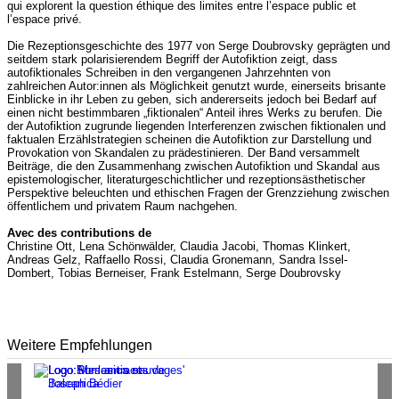
qui explorent la question éthique des limites entre l’espace public et
l’espace privé.
Die Rezeptionsgeschichte des 1977 von Serge Doubrovsky geprägten und
seitdem stark polarisierendem Begriff der Autofiktion zeigt, dass
autofiktionales Schreiben in den vergangenen Jahrzehnten von
zahlreichen Autor:innen als Möglichkeit genutzt wurde, einerseits brisante
Einblicke in ihr Leben zu geben, sich andererseits jedoch bei Bedarf auf
einen nicht bestimmbaren „fiktionalen“ Anteil ihres Werks zu berufen. Die
der Autofiktion zugrunde liegenden Interferenzen zwischen fiktionalen und
faktualen Erzählstrategien scheinen die Autofiktion zur Darstellung und
Provokation von Skandalen zu prädestinieren. Der Band versammelt
Beiträge, die den Zusammenhang zwischen Autofiktion und Skandal aus
epistemologischer, literaturgeschichtlicher und rezeptionsästhetischer
Perspektive beleuchten und ethischen Fragen der Grenzziehung zwischen
öffentlichem und privatem Raum nachgehen.
Avec des contributions de
Christine Ott, Lena Schönwälder, Claudia Jacobi, Thomas Klinkert,
Andreas Gelz, Raffaello Rossi, Claudia Gronemann, Sandra Issel-
Dombert, Tobias Berneiser, Frank Estelmann, Serge Doubrovsky
Weitere Empfehlungen