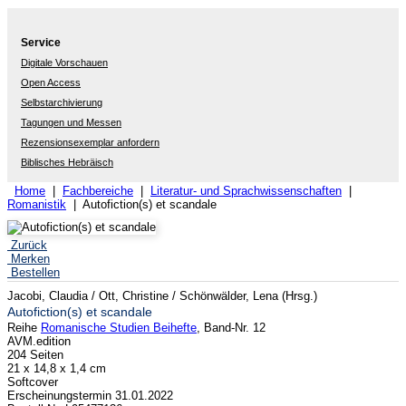
Service
Digitale Vorschauen
Open Access
Selbstarchivierung
Tagungen und Messen
Rezensionsexemplar anfordern
Biblisches Hebräisch
Home
|
Fachbereiche
|
Literatur- und Sprachwissenschaften
|
Romanistik
| Autofiction(s) et scandale
Zurück
Merken
Bestellen
Jacobi, Claudia / Ott, Christine / Schönwälder, Lena (Hrsg.)
Autofiction(s) et scandale
Reihe
Romanische Studien Beihefte
, Band-Nr. 12
AVM.edition
204 Seiten
21 x 14,8 x 1,4 cm
Softcover
Erscheinungstermin 31.01.2022