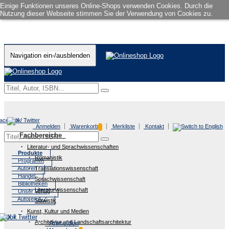
Einige Funktionen unseres Online-Shops verwenden Cookies. Durch die
Nutzung dieser Webseite stimmen Sie der Verwendung von Cookies zu.
Navigation ein-/ausblenden
Anmelden
Warenkorb
Merkliste
Kontakt
Fachbereiche
Literatur- und Sprachwissenschaften
Produkte
Romanistik
Programm
Autoren
Translationswissenschaft
Handel
Sprachwissenschaft
Bibliotheken
Literaturwissenschaft
Unser Verlag
Autoren A-Z
Slawistik
Kunst, Kultur und Medien
Architektur und Landschaftsarchitektur
Anmelden