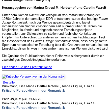
Forum Junge Romanistik (FJR)
Herausgegeben von Marina Ortrud M. Hertrampf und Carolin Patzelt
Unter dem Namen
Nachwuchskolloquium der Romanistik
Anfang der
1980er Jahre in der damaligen DDR entstanden, wurde das heutige
Forum
Junge Romanistik
nach der Wende gesamtdeutsch und bietet
romanistischen Nachwuchsforschern seit nunmehr über 30 Jahren die
Möglichkeit, laufende und abgeschlossene Forschungsprojekte
vorzustellen, zur Diskussion zu stellen und fachliche Kontakte zu
knüpfen. Im Unterschied zu anderen romanistischen Fachtagungen liegt
die Besonderheit des
Forums Junge Romanistik
darin, dass das gesamte
Spektrum romanistischer Forschung über die Grenzen der romanistischen
Einzeldisziplinen hinweg im gesamtromanistischen Plenum diskutiert wird.
Die Qualität der Publikationen dieser Reihe wird sichergestellt durch ein
zweistufiges Doppelblindgutachtenverfahren.
Hier finden Sie den Flyer zur Reihe
Bestellen
Brinkmann, Lisa Marie / Barth-Chiotoroiu, Ioana / Figura, Lisa / G
Kritische Perspektiven in der Romanistik
Preis
45,00 €
(inkl. 7% Mwst)
Brinkmann, Lisa Marie / Barth-Chiotoroiu, Ioana / Figura, Lisa / G
Kritische Perspektiven in der Romanistik