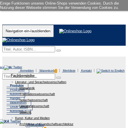
Einige Funktionen unseres Online-Shops verwenden Cookies. Durch die
Nutzung dieser Webseite stimmen Sie der Verwendung von Cookies zu.
Navigation ein-/ausblenden
Anmelden
Warenkorb
Merkliste
Kontakt
Fachbereiche
Literatur- und Sprachwissenschaften
Produkte
Romanistik
Programm
Autoren
Translationswissenschaft
Handel
Sprachwissenschaft
Bibliotheken
Literaturwissenschaft
Unser Verlag
Autoren A-Z
Slawistik
Kunst, Kultur und Medien
Architektur und Landschaftsarchitektur
Anmelden