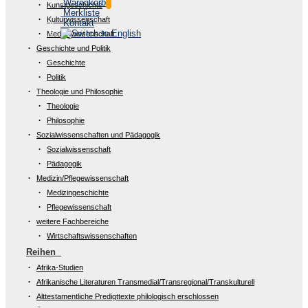
Warenkorb
Kunstgeschichte
Merkliste
Kulturwissenschaft
Kontakt
Medienwissenschaft
Geschichte und Politik
Geschichte
Politik
Theologie und Philosophie
Theologie
Philosophie
Sozialwissenschaften und Pädagogik
Sozialwissenschaft
Pädagogik
Medizin/Pflegewissenschaft
Medizingeschichte
Pflegewissenschaft
weitere Fachbereiche
Wirtschaftswissenschaften
Reihen
Afrika-Studien
Afrikanische Literaturen Transmedial/Transregional/Transkulturell
Alttestamentliche Predigttexte philologisch erschlossen