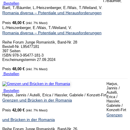
T./Bäumler,
Bestellen
Bartl, T./Bäumler, L./Heiszenberger, E./Wais, T./Weiland, V.
Romania diversa – Potentiale und Herausforderungen
Preis
48,00 €
(inkl. 7% Mwst)
L./Heiszenberger, E./Wais, T./Weiland, V.
Romania diversa – Potentiale und Herausforderungen
Reihe Forum Junge Romanistik, Band-Nr. 28
Bestell-Nr. L95477181
397 Seiten
ISBN 978-3-95477-181-3
Erscheinungstermin 27.09.2024
Preis
48,00 €
(inkl. 7% Mwst)
Bestellen
Harjus,
Jannis /
Bestellen
Autelli,
Harjus, Jannis / Autelli, Erica / Hassler, Gabriele / Konzett-Firt
Erica /
Grenzen und Brücken in der Romania
Hassler,
Gabriele /
Konzett-Firt
Preis
42,00 €
(inkl. 7% Mwst)
Grenzen
und Brücken in der Romania
Reihe Forum Junge Romanistik, Band-Nr. 26