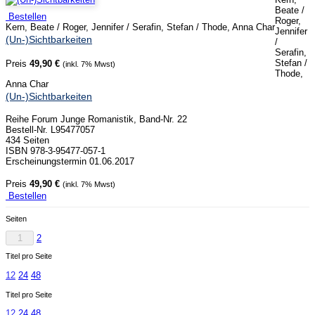
Beate /
Bestellen
Roger,
Kern, Beate / Roger, Jennifer / Serafin, Stefan / Thode, Anna Char
Jennifer
(Un-)Sichtbarkeiten
/
Serafin,
Stefan /
Preis
49,90 €
(inkl. 7% Mwst)
Thode,
Anna Char
(Un-)Sichtbarkeiten
Reihe Forum Junge Romanistik, Band-Nr. 22
Bestell-Nr. L95477057
434 Seiten
ISBN 978-3-95477-057-1
Erscheinungstermin 01.06.2017
Preis
49,90 €
(inkl. 7% Mwst)
Bestellen
Seiten
1
2
Titel pro Seite
12
24
48
Titel pro Seite
12
24
48